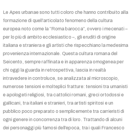
Le Apes urbanae sono tutti coloro che hanno contribuito alla
formazione di quell’articolato fenomeno della cultura
europea noto come la “Roma barocca”, ovvero i mecenati –
per lo più di ambito ecclesiastico –, gli eruditi di origine
italiana e straniera e gli artisti che rispecchiano la medesima
provenienza internazionale. Questa cultura romana del
Seicento, sempre raffinata e in apparenza omogenea per
chi oggi la guarda in retrospettiva, lascia in realtà
intravedere in controluce, se analizzata al microscopio,
numerose tensioni e molteplici fratture: tensioni tra umanisti
e apologeti religiosi, tra cattolici romani, greci ortodossi e
gallicani, tra italiani e stranieri, tra artisti spiritosi e un
pubblico poco preparato o semplicemente tra carrieristi di
ogni genere in concorrenza tra di loro. Trattando di alcuni
dei personaggi più famosi dell’epoca, tra i quali Francesco