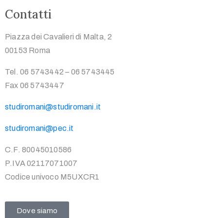
Contatti
Piazza dei Cavalieri di Malta, 2
00153 Roma
Tel. 06 5743442 – 06 5743445
Fax 06 5743447
studiromani@studiromani.it
studiromani@pec.it
C.F. 80045010586
P.IVA 02117071007
Codice univoco M5UXCR1
Dove siamo