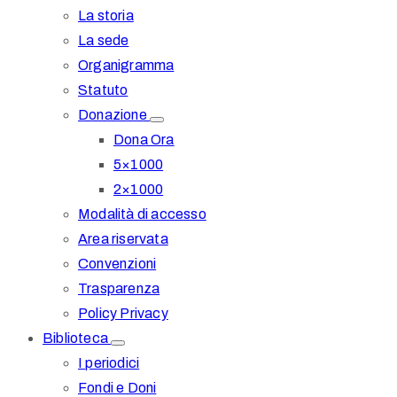
La storia
La sede
Organigramma
Statuto
Donazione
Dona Ora
5×1000
2×1000
Modalità di accesso
Area riservata
Convenzioni
Trasparenza
Policy Privacy
Biblioteca
I periodici
Fondi e Doni