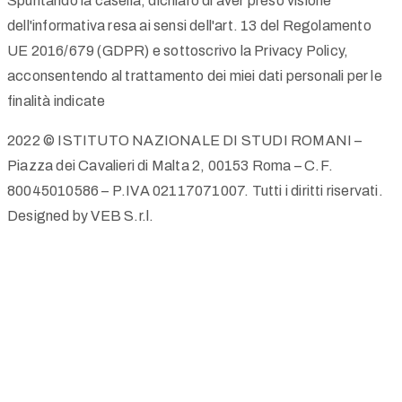
Spuntando la casella, dichiaro di aver preso visione
dell'informativa resa ai sensi dell'art. 13 del Regolamento
UE 2016/679 (GDPR) e sottoscrivo la Privacy Policy,
acconsentendo al trattamento dei miei dati personali per le
finalità indicate
2022 © ISTITUTO NAZIONALE DI STUDI ROMANI –
Piazza dei Cavalieri di Malta 2, 00153 Roma – C.F.
80045010586 – P.IVA 02117071007. Tutti i diritti riservati.
Designed by VEB S.r.l.