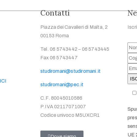
Contatti
Ne
Piazza dei Cavalieri di Malta, 2
Iscr
00153 Roma
Tel. 06 5743442 – 06 5743445
Fax 06 5743447
studiromani@studiromani.it
ICI
studiromani@pec.it
C.F. 80045010586
P.IVA 02117071007
Spun
Codice univoco M5UXCR1
pres
sens
UE 
Dove siamo