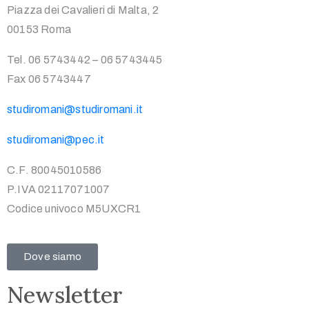
Piazza dei Cavalieri di Malta, 2
00153 Roma
Tel. 06 5743442 – 06 5743445
Fax 06 5743447
studiromani@studiromani.it
studiromani@pec.it
C.F. 80045010586
P.IVA 02117071007
Codice univoco M5UXCR1
Dove siamo
Newsletter