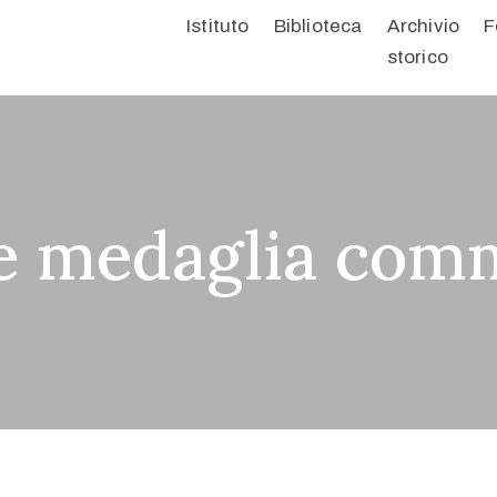
Istituto
Biblioteca
Archivio
F
storico
 e medaglia com