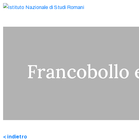
Francobollo
< indietro