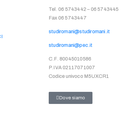
Tel. 06 5743442 – 06 5743445
Fax 06 5743447
studiromani@studiromani.it
CI
studiromani@pec.it
C.F. 80045010586
P.IVA 02117071007
Codice univoco M5UXCR1
Dove siamo