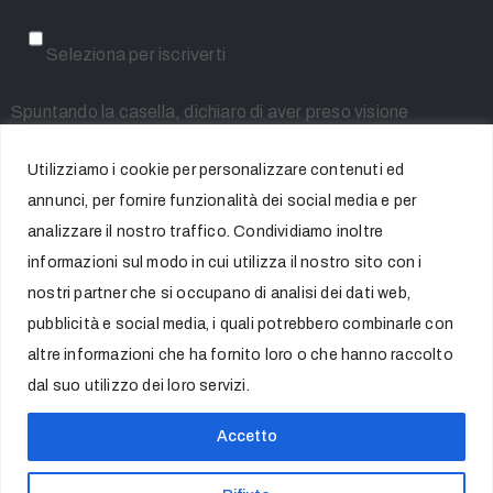
Seleziona per iscriverti
Spuntando la casella, dichiaro di aver preso visione
dell'informativa resa ai sensi dell'art. 13 del Regolamento
Utilizziamo i cookie per personalizzare contenuti ed
UE 2016/679 (GDPR) e sottoscrivo la Privacy Policy,
annunci, per fornire funzionalità dei social media e per
acconsentendo al trattamento dei miei dati personali per le
analizzare il nostro traffico. Condividiamo inoltre
finalità indicate
informazioni sul modo in cui utilizza il nostro sito con i
nostri partner che si occupano di analisi dei dati web,
pubblicità e social media, i quali potrebbero combinarle con
altre informazioni che ha fornito loro o che hanno raccolto
dal suo utilizzo dei loro servizi.
2022 © ISTITUTO NAZIONALE DI STUDI ROMANI – Piazza dei Cavalieri
di Malta 2, 00153 Roma – C.F. 80045010586 – P.IVA 02117071007. Tutti i
Accetto
diritti riservati. Designed by VEB S.r.l.