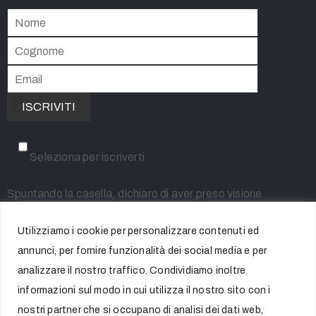
Seleziona per iscriverti
Spuntando la casella, dichiaro di aver preso visione
dell'informativa resa ai sensi dell'art. 13 del Regolamento
Utilizziamo i cookie per personalizzare contenuti ed
UE 2016/679 (GDPR) e sottoscrivo la Privacy Policy,
annunci, per fornire funzionalità dei social media e per
acconsentendo al trattamento dei miei dati personali per le
analizzare il nostro traffico. Condividiamo inoltre
finalità indicate
informazioni sul modo in cui utilizza il nostro sito con i
nostri partner che si occupano di analisi dei dati web,