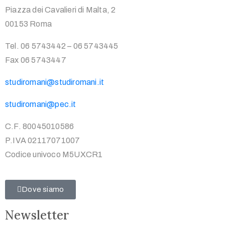
Piazza dei Cavalieri di Malta, 2
00153 Roma
Tel. 06 5743442 – 06 5743445
Fax 06 5743447
studiromani@studiromani.it
studiromani@pec.it
C.F. 80045010586
P.IVA 02117071007
Codice univoco M5UXCR1
Dove siamo
Newsletter