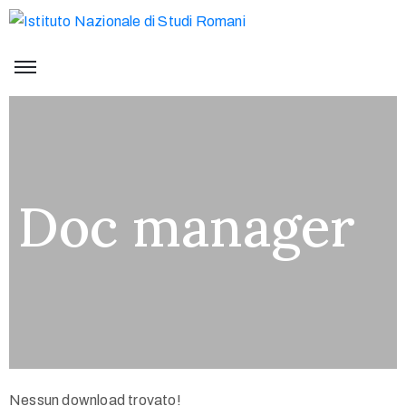
Doc manager
Nessun download trovato!