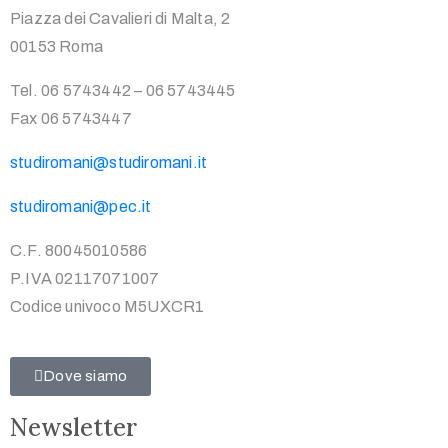
Piazza dei Cavalieri di Malta, 2
00153 Roma
Tel. 06 5743442 – 06 5743445
Fax 06 5743447
studiromani@studiromani.it
studiromani@pec.it
C.F. 80045010586
P.IVA 02117071007
Codice univoco M5UXCR1
Dove siamo
Newsletter