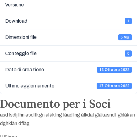
Versione
Download
1
Dimensioni file
5 MB
Conteggio file
0
Data di creazione
13 Ottobre 2022
Ultimo aggiornamento
17 Ottobre 2022
Documento per i Soci
asdfsdljfhn asdlfkgn alàkfng làadfng àlkdafglàkasndf ghlàkan
dghklàn dflàg
Share