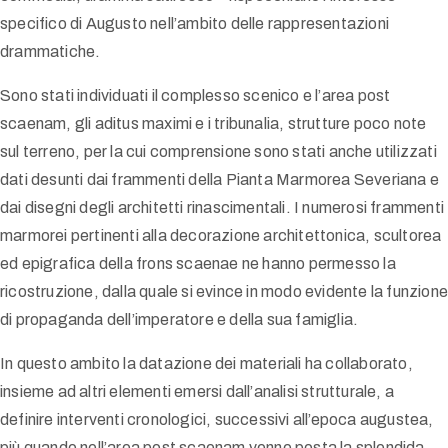
specifico di Augusto nell’ambito delle rappresentazioni
drammatiche.
Sono stati individuati il complesso scenico e l’area post
scaenam, gli aditus maximi e i tribunalia, strutture poco note
sul terreno, per la cui comprensione sono stati anche utilizzati
dati desunti dai frammenti della Pianta Marmorea Severiana e
dai disegni degli architetti rinascimentali. I numerosi frammenti
marmorei pertinenti alla decorazione architettonica, scultorea
ed epigrafica della frons scaenae ne hanno permesso la
ricostruzione, dalla quale si evince in modo evidente la funzion
di propaganda dell’imperatore e della sua famiglia.
In questo ambito la datazione dei materiali ha collaborato,
insieme ad altri elementi emersi dall’analisi strutturale, a
definire interventi cronologici, successivi all’epoca augustea,
più quando nell’area post scaenam venne posta la splendida