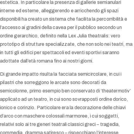
estetica. In particolare la presenza di gallerie semianulari
interne ed esterne, alleggerendo e arricchendo gli spazi
disponibili ha creato un sistema che facilita la percorribilità e
l’accesso ai gradini della cavea per il pubblico secondo un
ordine gerarchico, definito nella Lex Julia theatralis: vero
prototipo di strutture specializzate, che non solo nei teatri, ma
in tutti gli edifici per spettacoli ed eventi sportivi saranno
adottate dall’età romana fino ai nostri giorni.
Di grande impatto risulta la facciata semicircolare, in cui i
pilastri che sorreggono le arcate sono decorati da
semicolonne, primo esempio ben conservato di ‘theatermotiv’
applicato ad un teatro, in cui sono sovrapposti ordine dorico,
ionico e corinzio. Particolare era la decorazione delle chiavi
d’arco con maschere colossali marmoree, i cui soggetti,
relativi solo ai tre generi teatrali classici greci – tragedia,
commedia, dramma satiresco – rispecchiano l’interesse